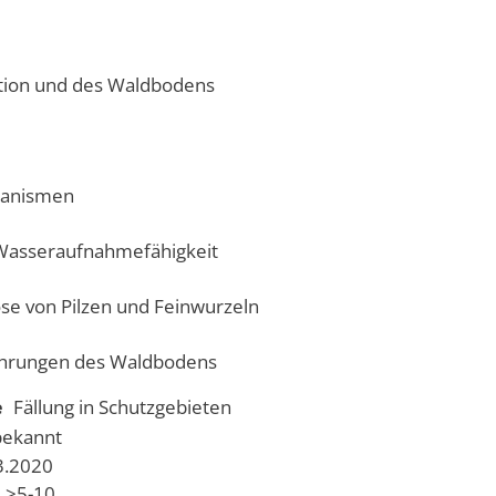
ation und des Waldbodens
ganismen
 Wasseraufnahmefähigkeit
se von Pilzen und Feinwurzeln
hrungen des Waldbodens
e
Fällung in Schutzgebieten
bekannt
03.2020
>5-10