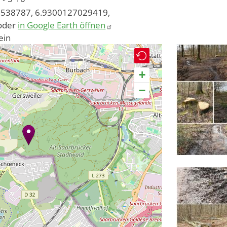
538787, 6.9300127029419,
oder
in Google Earth öffnen
ein
+
−