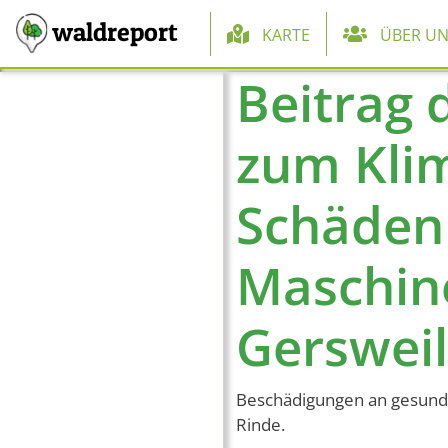
Hauptnaviga
waldreport
KARTE
ÜBER UN
Beitrag 
Direkt zum Inhalt
zum Kli
Schäden 
Maschin
Gersweil
Beschädigungen an gesunde
Rinde.