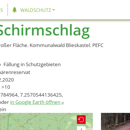
tion
S
WALDSCHUTZ
Schirmschlag
roßer Fläche. Kommunalwald Blieskastel. PEFC
e
Fällung in Schutzgebieten
härenreservat
02.2020
>10
784964, 7.2570544136425,
oder
in Google Earth öffnen
ein