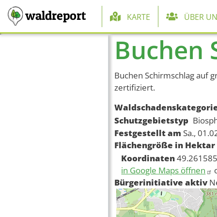
Hauptnaviga
waldreport
KARTE
ÜBER UN
Buchen 
Direkt zum Inhalt
Buchen Schirmschlag auf g
zertifiziert.
Waldschadenskategori
Schutzgebietstyp
Biosp
Festgestellt am
Sa., 01.
Flächengröße in Hektar
Koordinaten
49.261585
in Google Maps öffnen
Bürgerinitiative aktiv
N