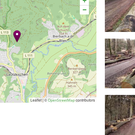
+
−
Leaflet | ©
contributors
OpenStreetMap