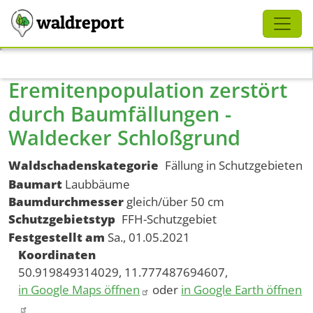
Schliessen
waldreport
Direkt zum Inhalt
Eremitenpopulation zerstört
durch Baumfällungen -
Waldecker Schloßgrund
Waldschadenskategorie
Fällung in Schutzgebieten
Baumart
Laubbäume
Baumdurchmesser
gleich/über 50 cm
Schutzgebietstyp
FFH-Schutzgebiet
Festgestellt am
Sa., 01.05.2021
Koordinaten
50.919849314029, 11.777487694607,
in Google Maps öffnen
oder
in Google Earth öffnen