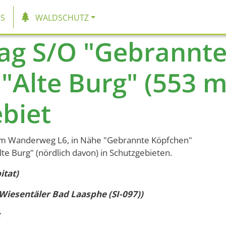
tion
S
WALDSCHUTZ
ag S/O "Gebrannte
 "Alte Burg" (553 
biet
a am Wanderweg L6, in Nähe "Gebrannte Köpfchen"
te Burg" (nördlich davon) in Schutzgebieten.
itat)
iesentäler Bad Laasphe (SI-097))