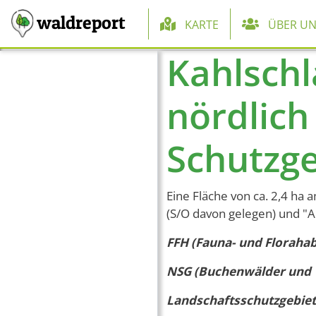
Hauptnaviga
waldreport
KARTE
ÜBER UN
Kahlschl
Direkt zum Inhalt
nördlich
Schutzge
Eine Fläche von ca. 2,4 h
(S/O davon gelegen) und "Al
FFH (Fauna- und Florahab
NSG (Buchenwälder und W
Landschaftsschutzgebiet