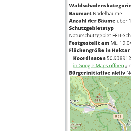
Waldschadenskategori
Baumart
Nadelbäume
Anzahl der Bäume
über 
Schutzgebietstyp
Naturschutzgebiet
FFH-Sch
Festgestellt am
Mi., 19.
Flächengröße in Hektar
Koordinaten
50.938912
in Google Maps öffnen
Bürgerinitiative aktiv
N