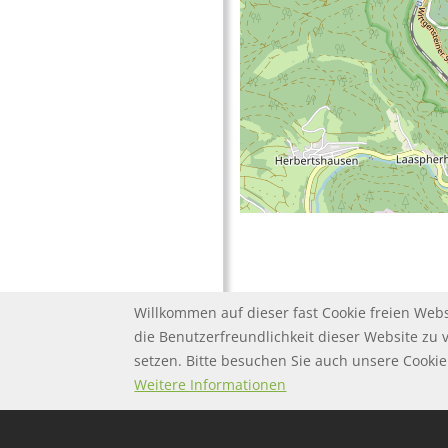
Willkommen auf dieser fast Cookie freien Webs
die Benutzerfreundlichkeit dieser Website zu 
setzen. Bitte besuchen Sie auch unsere Cook
FOOTER MENU
FOOTER-DATENSC
FAQ
Twitter
Datenschutz
Weitere Informationen
FOOTER-IMPRESS
Impressum
FOOTER-NUTZUN
Nutzungsbeding