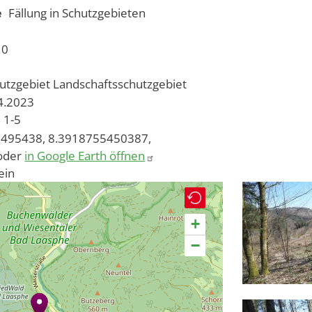
e
Fällung in Schutzgebieten
10
utzgebiet
Landschaftsschutzgebiet
04.2023
1-5
495438, 8.3918755450387,
oder
in Google Earth öffnen
ein
+
−