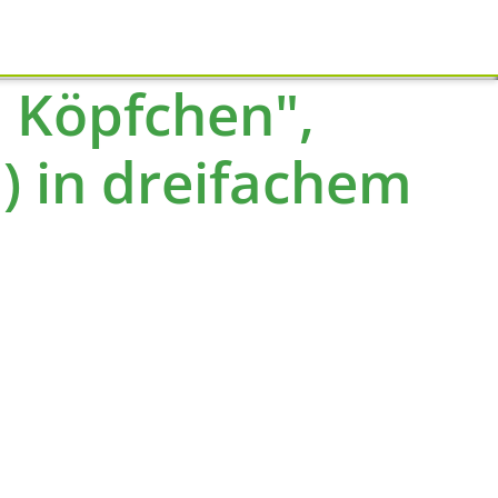
Schliessen
 Köpfchen",
m) in dreifachem