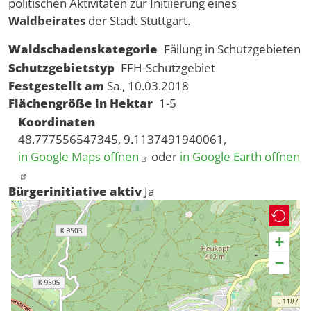
politischen Aktivitäten zur Initiierung eines
Waldbeirates
der Stadt Stuttgart.
Waldschadenskategorie
Fällung in Schutzgebieten
Schutzgebietstyp
FFH-Schutzgebiet
Festgestellt am
Sa., 10.03.2018
Flächengröße in Hektar
1-5
Koordinaten
48.777556547345, 9.1137491940061,
in Google Maps öffnen
oder
in Google Earth öffnen
Bürgerinitiative aktiv
Ja
+
−