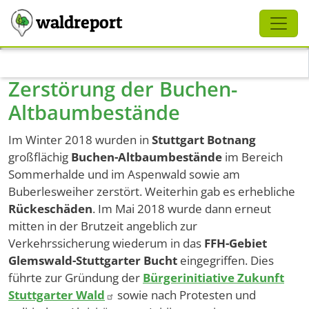
Schliessen
waldreport
Direkt zum Inhalt
Zerstörung der Buchen-
Altbaumbestände
Im Winter 2018 wurden in
Stuttgart Botnang
großflächig
Buchen-Altbaumbestände
im Bereich
Sommerhalde und im Aspenwald sowie am
Buberlesweiher zerstört. Weiterhin gab es erhebliche
Rückeschäden
. Im Mai 2018 wurde dann erneut
mitten in der Brutzeit angeblich zur
Verkehrssicherung wiederum in das
FFH-Gebiet
Glemswald-Stuttgarter Bucht
eingegriffen. Dies
führte zur Gründung der
Bürgerinitiative Zukunft
Stuttgarter Wald
sowie nach Protesten und