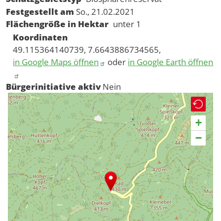
Festgestellt am
So., 21.02.2021
Flächengröße in Hektar
unter 1
Koordinaten
49.115364140739, 7.6643886734565,
in Google Maps öffnen
oder
in Google Earth öffnen
Bürgerinitiative aktiv
Nein
+
−