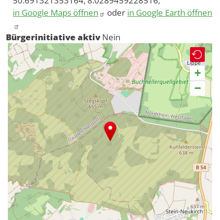
50.691321353164, 8.0289459228516,
in Google Maps öffnen
oder
in Google Earth öffnen
Bürgerinitiative aktiv
Nein
+
−