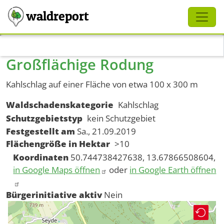
Schliessen
waldreport
Direkt zum Inhalt
Großflächige Rodung
Kahlschlag auf einer Fläche von etwa 100 x 300 m
Waldschadenskategorie
Kahlschlag
Schutzgebietstyp
kein Schutzgebiet
Festgestellt am
Sa., 21.09.2019
Flächengröße in Hektar
>10
Koordinaten
50.744738427638, 13.67866508604,
in Google Maps öffnen
oder
in Google Earth öffnen
Bürgerinitiative aktiv
Nein