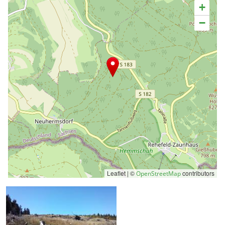
+
−
Leaflet | ©
contributors
OpenStreetMap