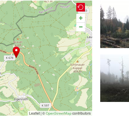
+
−
Leaflet | ©
contributors
OpenStreetMap