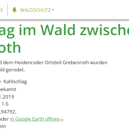
tion
S
WALDSCHUTZ
lag im Wald zwisc
oth
d dem Heidenroder Ortsteil Grebenroth wurden
ld gerodet.
e
Kahlschlag
bekannt
11.2019
1-5
.94792,
oder
in Google Earth öffnen
ein