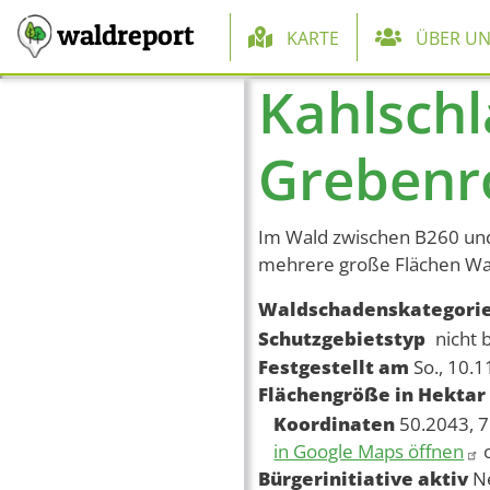
Hauptnaviga
waldreport
KARTE
ÜBER UN
Kahlsch
Direkt zum Inhalt
Grebenr
Im Wald zwischen B260 un
mehrere große Flächen Wa
Waldschadenskategori
Schutzgebietstyp
nicht 
Festgestellt am
So., 10.
Flächengröße in Hektar
Koordinaten
50.2043, 7
in Google Maps öffnen
Bürgerinitiative aktiv
N