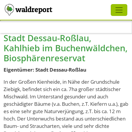
Schliessen
waldreport
Direkt zum Inhalt
Stadt Dessau-Roßlau,
Kahlhieb im Buchenwäldchen,
Biosphärenreservat
Eigentümer: Stadt Dessau-Roßlau
In der Großen Kienheide, in Nähe der Grundschule
Ziebigk, befindet sich ein ca. 7ha großer städtischer
Mischwald. Im Unterstand gesunder und auch
geschädigter Bäume (v.a. Buchen, z.T. Kiefern u.a.), gab
es eine sehr gute Naturverjüngung, z.T. bis ca. 12 m
hoch. Der Unterwuchs bestand aus unterschiedlichen
Baum- und Straucharten, viele und sehr dichte