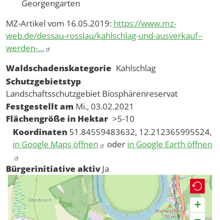
Georgengarten
MZ-Artikel vom 16.05.2019:
https://www.mz-
web.de/dessau-rosslau/kahlschlag-und-ausverkauf--
werden-…
Waldschadenskategorie
Kahlschlag
Schutzgebietstyp
Landschaftsschutzgebiet
Biosphärenreservat
Festgestellt am
Mi., 03.02.2021
Flächengröße in Hektar
>5-10
Koordinaten
51.84559483632, 12.212365995524,
in Google Maps öffnen
oder
in Google Earth öffnen
Bürgerinitiative aktiv
Ja
+
−