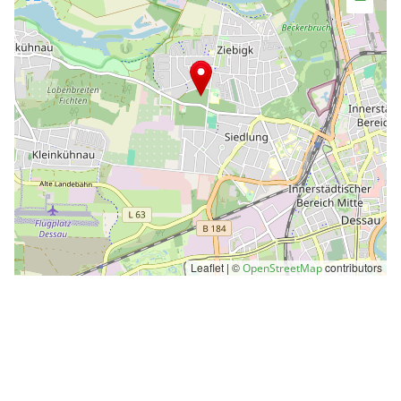
Leaflet | ©
contributors
OpenStreetMap