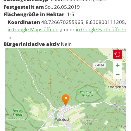
Festgestellt am
So., 26.05.2019
Flächengröße in Hektar
1-5
Koordinaten
48.726670255965, 8.630800111205,
in Google Maps öffnen
oder
in Google Earth öffnen
Bürgerinitiative aktiv
Nein
+
−