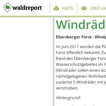
Hauptnaviga
waldreport
KARTE
ÜBER UN
Windräde
Direkt zum Inhalt
Ebersberger Forst - Wind
Im Juni 2011 wurden die P
Forst öffentlich bekannt.
Rand des Ebersberger Fors
Wasserschutzgebietes im F
(Windräder sollen einen S
nächstgelegenen Wohnbebau
zunächst 5 Windräder mit 
verschoben.
Hintergrund: