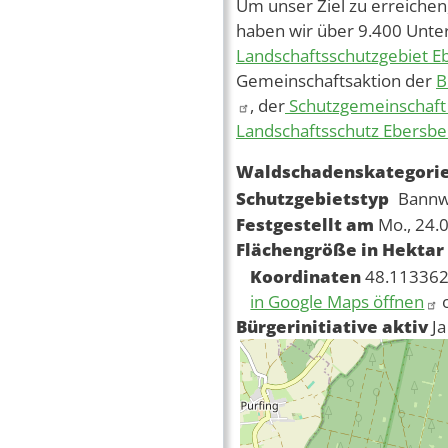
Um unser Ziel zu erreichen
haben wir über 9.400 Unter
Landschaftsschutzgebiet E
Gemeinschaftsaktion der
B
, der
Schutzgemeinschaft 
Landschaftsschutz Ebersb
Waldschadenskategori
Schutzgebietstyp
Bannw
Festgestellt am
Mo., 24.
Flächengröße in Hektar
Koordinaten
48.113362
in Google Maps öffnen
Bürgerinitiative aktiv
Ja