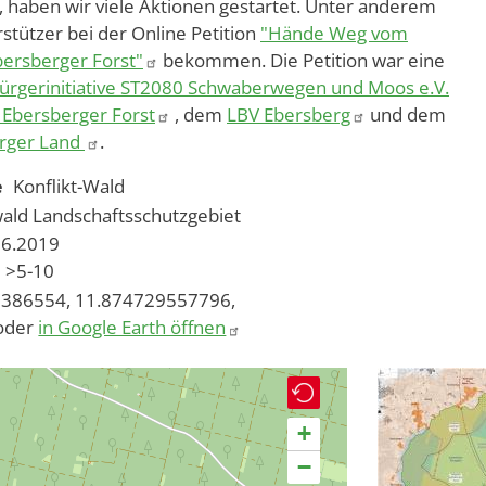
, haben wir viele Aktionen gestartet. Unter anderem
stützer bei der Online Petition
"Hände Weg vom
bersberger Forst"
bekommen. Die Petition war eine
ürgerinitiative ST2080 Schwaberwegen und Moos e.V.
Ebersberger Forst
, dem
LBV Ebersberg
und dem
erger Land
.
e
Konflikt-Wald
ald
Landschaftsschutzgebiet
06.2019
>5-10
386554, 11.874729557796,
oder
in Google Earth öffnen
+
−