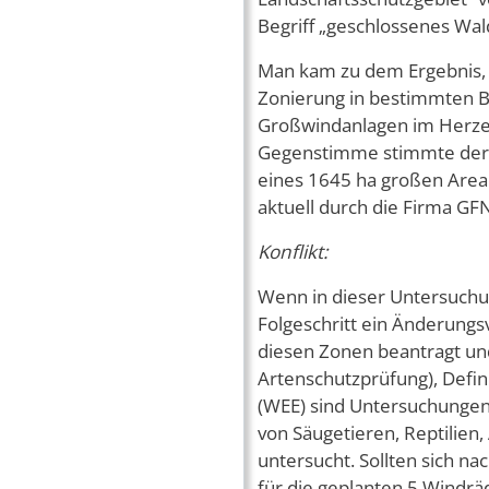
Begriff „geschlossenes Wal
Man kam zu dem Ergebnis, 
Zonierung in bestimmten 
Großwindanlagen im Herzen 
Gegenstimme stimmte der K
eines 1645 ha großen Areal
aktuell durch die Firma G
Konflikt:
Wenn in dieser Untersuchu
Folgeschritt ein Änderungs
diesen Zonen beantragt und
Artenschutzprüfung), Defin
(WEE) sind Untersuchunge
von Säugetieren, Reptilien
untersucht. Sollten sich n
für die geplanten 5 Windrä