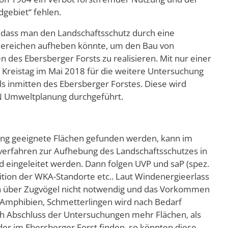
dgebiet“ fehlen.
dass man den Landschaftsschutz durch eine
Bereichen aufheben könnte, um den Bau von
des Ebersberger Forsts zu realisieren. Mit nur einer
reistag im Mai 2018 für die weitere Untersuchung
s inmitten des Ebersberger Forstes. Diese wird
FN Umweltplanung durchgeführt.
ng geeignete Flächen gefunden werden, kann im
verfahren zur Aufhebung des Landschaftsschutzes in
 eingeleitet werden. Dann folgen UVP und saP (spez.
ition der WKA-Standorte etc.. Laut Windenergieerlass
n über Zugvögel nicht notwendig und das Vorkommen
, Amphibien, Schmetterlingen wird nach Bedarf
ach Abschluss der Untersuchungen mehr Flächen, als
der im Ebersberger Forst finden, so könnten diese