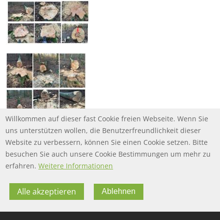
Willkommen auf dieser fast Cookie freien Webseite. Wenn Sie
uns unterstützen wollen, die Benutzerfreundlichkeit dieser
Website zu verbessern, können Sie einen Cookie setzen. Bitte
besuchen Sie auch unsere Cookie Bestimmungen um mehr zu
erfahren.
Weitere Informationen
Alle akzeptieren
Ablehnen
FOOTER MENU
FOOTER-DATENSCHUTZ
FAQ
Datenschutz
FOOTER-IMPRESSUM
Impressum
Twitter