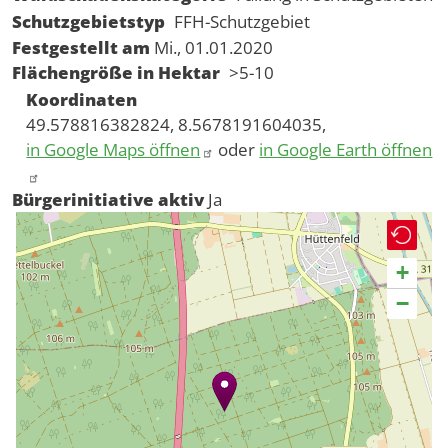
Schutzgebietstyp
FFH-Schutzgebiet
Festgestellt am
Mi., 01.01.2020
Flächengröße in Hektar
>5-10
Koordinaten
49.578816382824, 8.5678191604035,
in Google Maps öffnen
oder
in Google Earth öffnen
Bürgerinitiative aktiv
Ja
+
−