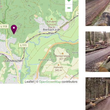
+
−
Leaflet | ©
contributors
OpenStreetMap