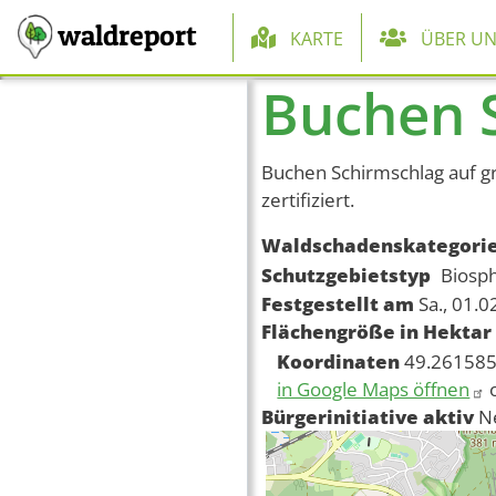
Hauptnaviga
waldreport
KARTE
ÜBER UN
Buchen 
Direkt zum Inhalt
Buchen Schirmschlag auf g
zertifiziert.
Waldschadenskategori
Schutzgebietstyp
Biosp
Festgestellt am
Sa., 01.
Flächengröße in Hektar
Koordinaten
49.261585
in Google Maps öffnen
Bürgerinitiative aktiv
N