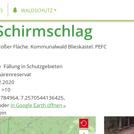
tion
S
WALDSCHUTZ
Schirmschlag
roßer Fläche. Kommunalwald Blieskastel. PEFC
e
Fällung in Schutzgebieten
härenreservat
02.2020
>10
784964, 7.2570544136425,
oder
in Google Earth öffnen
ein