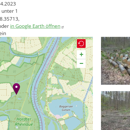
04.2023
unter 1
 8.35713,
oder
in Google Earth öffnen
ein
+
−