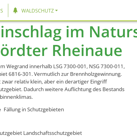
tion
S
WALDSCHUTZ
nschlag im Naturs
Hördter Rheinaue
 am Wegrand innerhalb LSG 7300-001, NSG 7300-011,
et 6816-301. Vermutlich zur Brennholzgewinnung.
t zwar relativ klein, aber ein derartiger Eingriff
hutzgebiet. Dadurch weitere Auflichtung des Bestands
binnenklimas.
e
Fällung in Schutzgebieten
utzgebiet
Landschaftsschutzgebiet