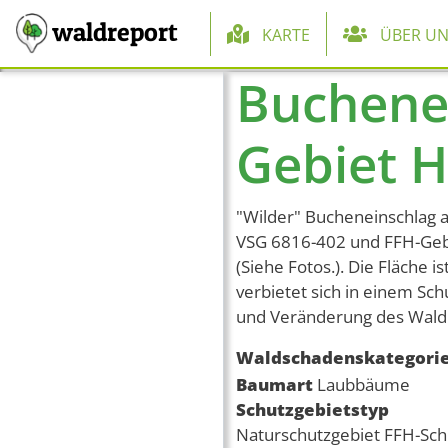
Hauptnaviga
waldreport
KARTE
ÜBER UN
Buchenei
Direkt zum Inhalt
Gebiet 
"Wilder" Bucheneinschlag
VSG 6816-402 und FFH-Gebi
(Siehe Fotos.). Die Fläche is
verbietet sich in einem Sc
und Veränderung des Wald
Waldschadenskategori
Baumart
Laubbäume
Schutzgebietstyp
Naturschutzgebiet
FFH-Sch