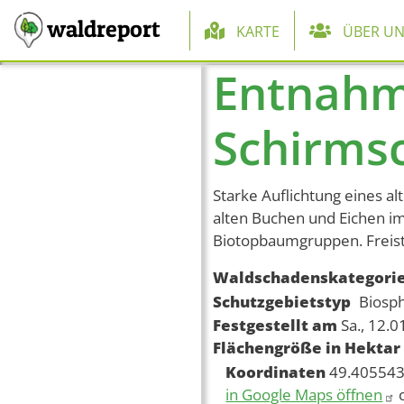
Hauptnaviga
waldreport
KARTE
ÜBER UN
Entnahm
Direkt zum Inhalt
Schirms
Starke Auflichtung eines a
alten Buchen und Eichen im
Biotopbaumgruppen. Freis
Waldschadenskategori
Schutzgebietstyp
Biosp
Festgestellt am
Sa., 12.
Flächengröße in Hektar
Koordinaten
49.405543
in Google Maps öffnen