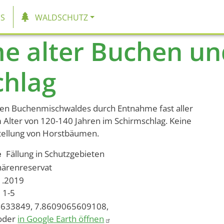
tion
S
WALDSCHUTZ
e alter Buchen un
chlag
lten Buchenmischwaldes durch Entnahme fast aller
 Alter von 120-140 Jahren im Schirmschlag. Keine
tellung von Horstbäumen.
e
Fällung in Schutzgebieten
härenreservat
01.2019
1-5
633849, 7.8609065609108,
oder
in Google Earth öffnen