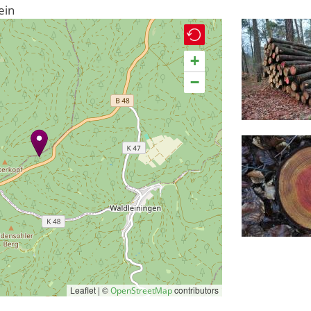
ein
+
−
Leaflet | ©
contributors
OpenStreetMap