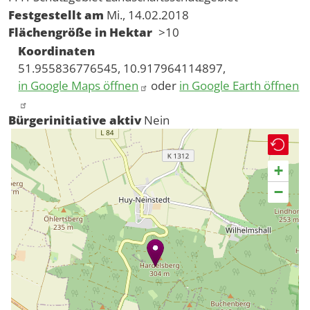
Festgestellt am
Mi., 14.02.2018
Flächengröße in Hektar
>10
Koordinaten
51.955836776545, 10.917964114897,
in Google Maps öffnen
oder
in Google Earth öffnen
Bürgerinitiative aktiv
Nein
+
−