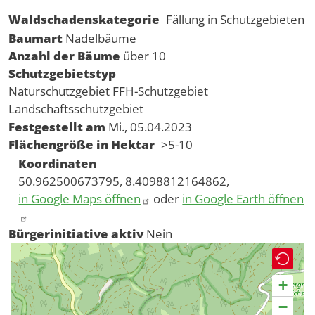
Waldschadenskategorie
Fällung in Schutzgebieten
Baumart
Nadelbäume
Anzahl der Bäume
über 10
Schutzgebietstyp
Naturschutzgebiet
FFH-Schutzgebiet
Landschaftsschutzgebiet
Festgestellt am
Mi., 05.04.2023
Flächengröße in Hektar
>5-10
Koordinaten
50.962500673795, 8.4098812164862,
in Google Maps öffnen
oder
in Google Earth öffnen
Bürgerinitiative aktiv
Nein
+
−