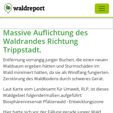
Schliessen
waldreport
Direkt zum Inhalt
Massive Auflichtung des
Waldrandes Richtung
Trippstadt.
Entfernung vorrangig junger Buchen, die einen neuen
Waldsaum ergeben hätten und Sturmschäden im
Wald minimiert hätten, da sie als Windfang fungierten.
Zerstörung des Waldbodens durch schweres Gerät.
Laut Karte vom Landesamt für Umwelt, RLP, ist dieses
Waldgebiet folgendermaßen aufgeführt:
Biosphärenreservat Pfälzerwald - Entwicklungszone
Hier hatte sich vor der Fällung gerade junger Wald