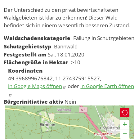
Der Unterschied zu den privat bewirtschafteten
Waldgebieten ist klar zu erkennen! Dieser Wald
befindet sich in einem wesentlich besseren Zustand.
Waldschadenskategorie
Fällung in Schutzgebieten
Schutzgebietstyp
Bannwald
Festgestellt am
Sa., 18.01.2020
Flächengröße in Hektar
>10
Koordinaten
49.396899676842, 11.274375915527,
in Google Maps öffnen
oder
in Google Earth öffnen
Bürgerinitiative aktiv
Nein
+
−