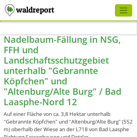
Schliessen
waldreport
Direkt zum Inhalt
Nadelbaum-Fällung in NSG,
FFH und
Landschaftsschutzgebiet
unterhalb "Gebrannte
Köpfchen" und
"Altenburg/Alte Burg" / Bad
Laasphe-Nord 12
Auf einer Fläche von ca. 3,8 Hektar unterhalb
"Gebrannte Köpfchen" und "Altenburg/Alte Burg" (552
m) oberhalb der Wiese an der L718 von Bad Laasphe
Richtung Sassenhausen und Dotzlar.