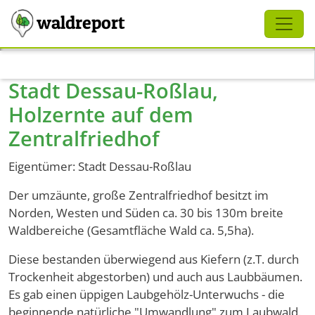
Schliessen
waldreport
Direkt zum Inhalt
Stadt Dessau-Roßlau,
Holzernte auf dem
Zentralfriedhof
Eigentümer: Stadt Dessau-Roßlau
Der umzäunte, große Zentralfriedhof besitzt im
Norden, Westen und Süden ca. 30 bis 130m breite
Waldbereiche (Gesamtfläche Wald ca. 5,5ha).
Diese bestanden überwiegend aus Kiefern (z.T. durch
Trockenheit abgestorben) und auch aus Laubbäumen.
Es gab einen üppigen Laubgehölz-Unterwuchs - die
beginnende natürliche "Umwandlung" zum Laubwald.