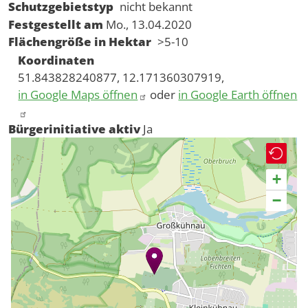
Schutzgebietstyp
nicht bekannt
Festgestellt am
Mo., 13.04.2020
Flächengröße in Hektar
>5-10
Koordinaten
51.843828240877, 12.171360307919,
in Google Maps öffnen
oder
in Google Earth öffnen
Bürgerinitiative aktiv
Ja
+
−