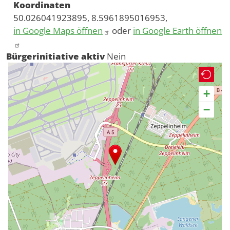
Koordinaten
50.026041923895, 8.5961895016953,
in Google Maps öffnen
oder
in Google Earth öffnen
Bürgerinitiative aktiv
Nein
+
−