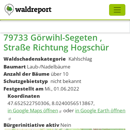
Schliessen
waldreport
Direkt zum Inhalt
79733 Görwihl-Segeten ,
Straße Richtung Hogschür
Waldschadenskategorie
Kahlschlag
Baumart
Laub-/Nadelbäume
Anzahl der Bäume
über 10
Schutzgebietstyp
nicht bekannt
Festgestellt am
Mi., 01.06.2022
Koordinaten
47.652522750306, 8.0240056513867,
in Google Maps öffnen
oder
in Google Earth öffnen
Bürgerinitiative aktiv
Nein