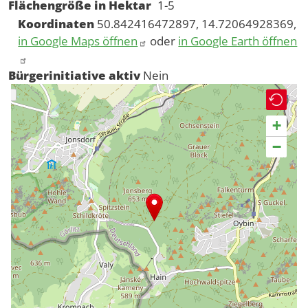
Flächengröße in Hektar
1-5
Koordinaten
50.842416472897, 14.72064928369,
in Google Maps öffnen
oder
in Google Earth öffnen
Bürgerinitiative aktiv
Nein
+
−