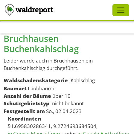
Schliessen
waldreport
Direkt zum Inhalt
Bruchhausen
Buchenkahlschlag
Leider wurde auch in Bruchhausen ein
Buchenkahlschlag durchgeführt.
Waldschadenskategorie
Kahlschlag
Baumart
Laubbäume
Anzahl der Bäume
über 10
Schutzgebietstyp
nicht bekannt
Festgestellt am
So., 02.04.2023
Koordinaten
51.695830286341, 9.2724693684504,
in Google Maps öffnen
oder
in Google Earth öffnen