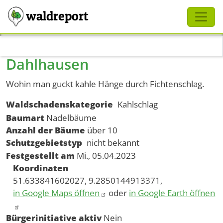
Schliessen
waldreport
Direkt zum Inhalt
Dahlhausen
Wohin man guckt kahle Hänge durch Fichtenschlag.
Waldschadenskategorie
Kahlschlag
Baumart
Nadelbäume
Anzahl der Bäume
über 10
Schutzgebietstyp
nicht bekannt
Festgestellt am
Mi., 05.04.2023
Koordinaten
51.633841602027, 9.2850144913371,
in Google Maps öffnen
oder
in Google Earth öffnen
Bürgerinitiative aktiv
Nein