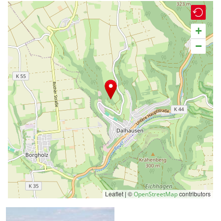
+
−
Leaflet | ©
contributors
OpenStreetMap