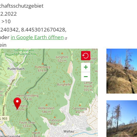
chaftsschutzgebiet
12.2022
>10
240342, 8.4453012670428,
oder
in Google Earth öffnen
ein
+
−