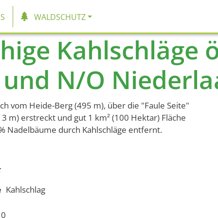
tion
S
WALDSCHUTZ
hige Kahlschläge ö
und N/O Niederlaa
ich vom Heide-Berg (495 m), über die "Faule Seite"
13 m) erstreckt und gut 1 km² (100 Hektar) Fläche
 % Nadelbäume durch Kahlschläge entfernt.
e
Kahlschlag
10