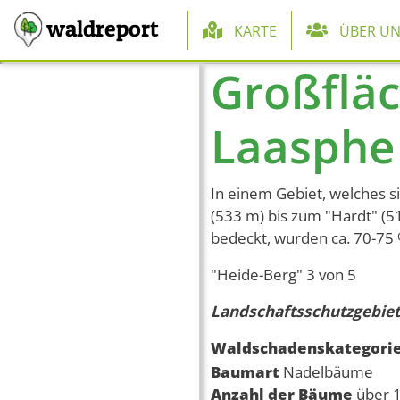
Hauptnaviga
waldreport
KARTE
ÜBER UN
Großfläc
Direkt zum Inhalt
Laasphe 
In einem Gebiet, welches s
(533 m) bis zum "Hardt" (5
bedeckt, wurden ca. 70-75
"Heide-Berg" 3 von 5
Landschaftsschutzgebiet
Waldschadenskategori
Baumart
Nadelbäume
Anzahl der Bäume
über 