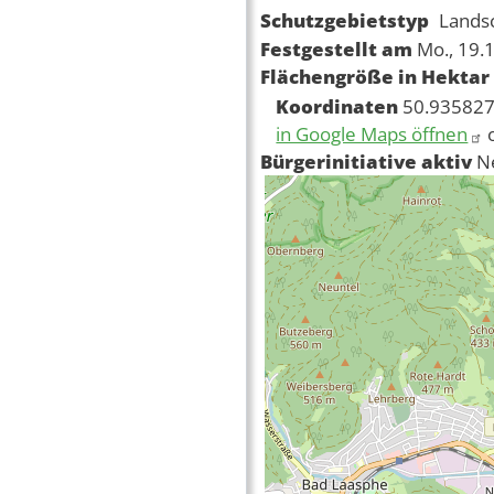
Schutzgebietstyp
Lands
Festgestellt am
Mo., 19.
Flächengröße in Hektar
Koordinaten
50.935827
in Google Maps öffnen
Bürgerinitiative aktiv
N