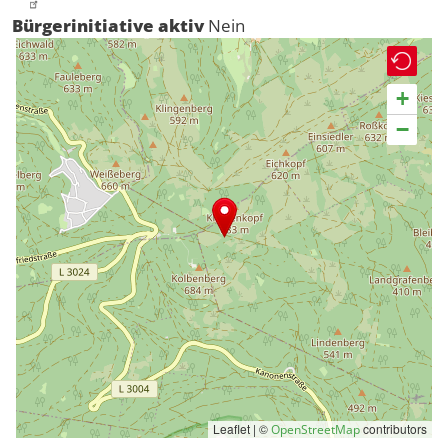
Bürgerinitiative aktiv
Nein
+
−
Leaflet | ©
contributors
OpenStreetMap