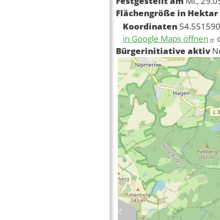
Festgestellt am
Mi., 29.
Flächengröße in Hektar
Koordinaten
54.551590
in Google Maps öffnen
Bürgerinitiative aktiv
N