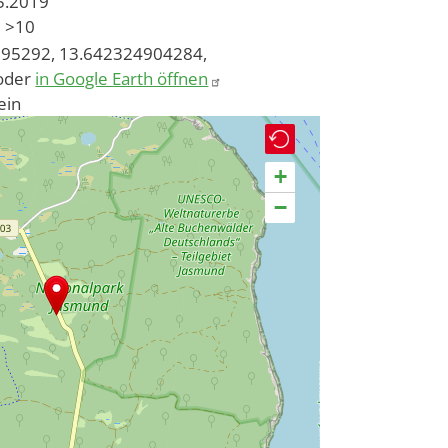
05.2019
>10
95292, 13.642324904284,
oder
in Google Earth öffnen
ein
+
−