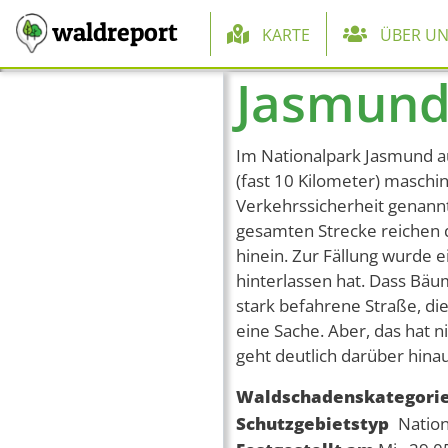
Hauptnaviga
waldreport
KARTE
ÜBER UN
Jasmund
Direkt zum Inhalt
Im Nationalpark Jasmund a
(fast 10 Kilometer) maschin
Verkehrssicherheit genannt
gesamten Strecke reichen d
hinein. Zur Fällung wurde e
hinterlassen hat. Dass Bä
stark befahrene Straße, die
eine Sache. Aber, das hat 
geht deutlich darüber hina
Waldschadenskategori
Schutzgebietstyp
Nation