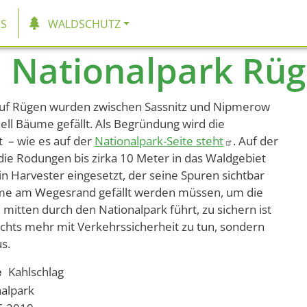
tion
S
WALDSCHUTZ
 Nationalpark Rü
uf Rügen wurden zwischen Sassnitz und
Nipmerow
ell Bäume gefällt. Als Begründung wird die
 – wie es auf der
Nationalpark-Seite steht
. Auf der
ie Rodungen bis zirka 10 Meter in das Waldgebiet
in Harvester eingesetzt, der seine Spuren sichtbar
ume am Wegesrand gefällt werden müssen, um die
 mitten durch den Nationalpark führt, zu sichern ist
nichts mehr mit Verkehrssicherheit zu tun, sondern
us.
e
Kahlschlag
alpark