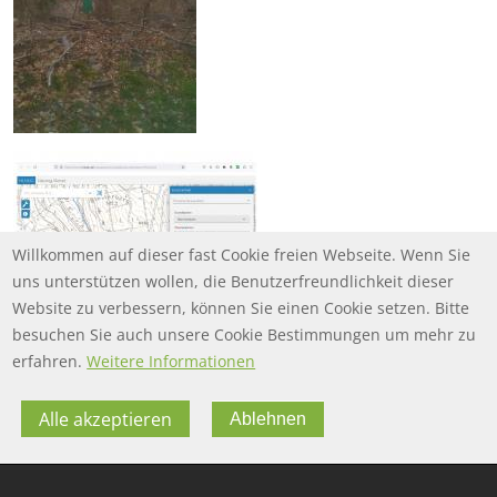
Willkommen auf dieser fast Cookie freien Webseite. Wenn Sie
uns unterstützen wollen, die Benutzerfreundlichkeit dieser
Website zu verbessern, können Sie einen Cookie setzen. Bitte
besuchen Sie auch unsere Cookie Bestimmungen um mehr zu
erfahren.
Weitere Informationen
Alle akzeptieren
Ablehnen
FOOTER MENU
FOOTER-DATENSCHUTZ
FAQ
Datenschutz
FOOTER-IMPRESSUM
Impressum
Twitter
FOOTER-NUTZUNGSBEDINGUNGEN
Nutzungsbedingungen