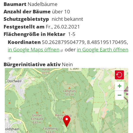
Baumart
Nadelbäume
Anzahl der Bäume
über 10
Schutzgebietstyp
nicht bekannt
Festgestellt am
Fr., 26.02.2021
Flächengröße in Hektar
1-5
Koordinaten
50.262879504779, 8.485195170495,
in Google Maps öffnen
oder
in Google Earth öffnen
Bürgerinitiative aktiv
Nein
+
−