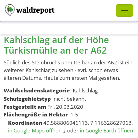
Schliessen
waldreport
Direkt zum Inhalt
Kahlschlag auf der Höhe
Türkismühle an der A62
Südlich des Steinbruchs unmittelbar an der A62 ist ein
weiterer Kahlschlag zu sehen - evtl. schon etwas
älteren Datums. Heute zum ersten Mal gesehen.
Waldschadenskategorie
Kahlschlag
Schutzgebietstyp
nicht bekannt
Festgestellt am
Fr., 20.03.2020
Flächengröße in Hektar
1-5
Koordinaten
49.588806046113, 7.116328627063,
in Google Maps öffnen
oder
in Google Earth öffnen