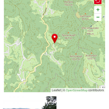
+
−
Leaflet | ©
contributors
OpenStreetMap