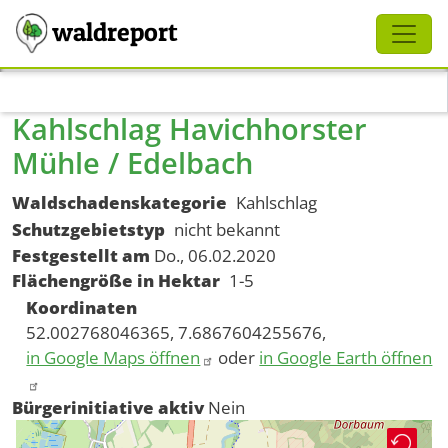
Schliessen
waldreport
Direkt zum Inhalt
Kahlschlag Havichhorster
Mühle / Edelbach
Waldschadenskategorie
Kahlschlag
Schutzgebietstyp
nicht bekannt
Festgestellt am
Do., 06.02.2020
Flächengröße in Hektar
1-5
Koordinaten
52.002768046365, 7.6867604255676,
in Google Maps öffnen
oder
in Google Earth öffnen
Bürgerinitiative aktiv
Nein