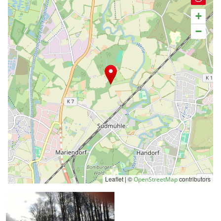
+
−
Leaflet | ©
contributors
OpenStreetMap