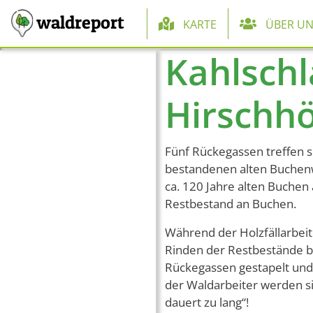
Hauptnaviga
waldreport
KARTE
ÜBER UN
Kahlsch
Direkt zum Inhalt
Hirschhö
Fünf Rückegassen treffen s
bestandenen alten Buchenwa
ca. 120 Jahre alten Buche
Restbestand an Buchen.
Während der Holzfällarbeit
Rinden der Restbestände be
Rückegassen gestapelt und
der Waldarbeiter werden sie
dauert zu lang“!