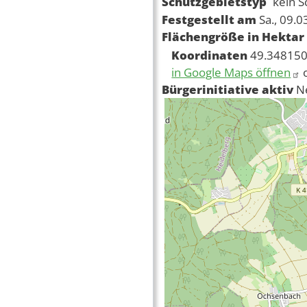
Schutzgebietstyp
kein S
Festgestellt am
Sa., 09.
Flächengröße in Hektar
Koordinaten
49.348150
in Google Maps öffnen
Bürgerinitiative aktiv
N