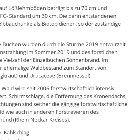
 auf Lößlehmböden beträgt bis zu 70 cm und
EFC- Standard um 30 cm. Die darin entstandenen
lbbauchunke als Biotop dienen, so der zuständige
e Buchen wurden durch die Stürme 2019 entwurzelt.
einstrahlung im Sommer 2019 und des forstlichen
ne Vielzahl der Einzelbuchen Sonnenbrand. Im
 ehemalige Waldbestand zum Standort von
gkraut) und Urticaceae (Brennnessel).
ld wird seit 2006 forstwirtschaftlich intensiv
iziert. Schirmschläge, die Entfernung des Kronendachs,
chtungen sind seither die gängige forstwirtschaftliche
d wie auch in anderen Forstrevieren des
ünd (Rhein-Neckar-Kreises).
e
Kahlschlag