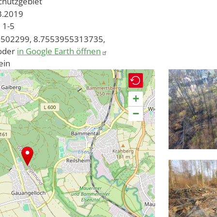
chutzgebiet
03.2019
1-5
502299, 8.7553955313735,
oder
in Google Earth öffnen
ein
+
−