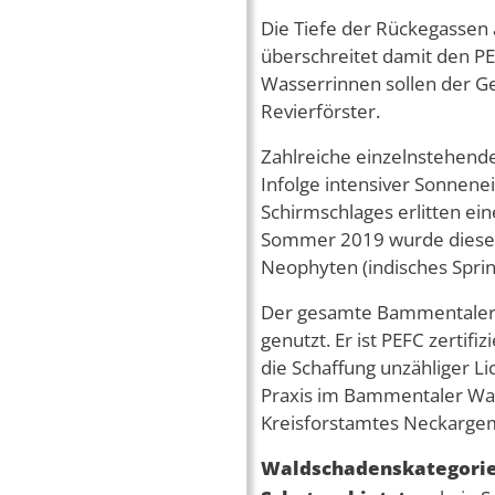
Die Tiefe der Rückegassen
überschreitet damit den P
Wasserrinnen sollen der Ge
Revierförster.
Zahlreiche einzelnstehend
Infolge intensiver Sonnen
Schirmschlages erlitten ei
Sommer 2019 wurde dieser
Neophyten (indisches Sprin
Der gesamte Bammentaler Wa
genutzt. Er ist PEFC zertif
die Schaffung unzähliger Li
Praxis im Bammentaler Wal
Kreisforstamtes Neckargem
Waldschadenskategori