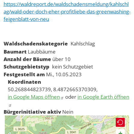
https://waldreport.de/waldschadensmeldung/kahlschl
ag/wald-oder-doch-eher-profitliebe-das-greenwashing-
feigenblatt-von-neu
Waldschadenskategorie
Kahlschlag
Baumart
Laubbäume
Anzahl der Bäume
über 10
Schutzgebietstyp
kein Schutzgebiet
Festgestellt am
Mi., 10.05.2023
Koordinaten
50.268844823739, 8.4872665370309,
in Google Maps öffnen
oder
in Google Earth öffnen
Bürgerinitiative aktiv
Nein
+