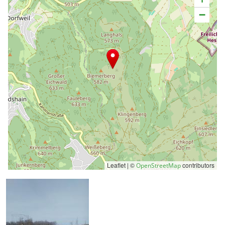
−
Leaflet | ©
contributors
OpenStreetMap