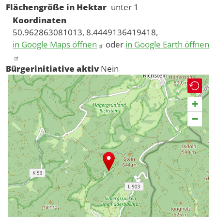
Flächengröße in Hektar
unter 1
Koordinaten
50.962863081013, 8.4449136419418,
in Google Maps öffnen
oder
in Google Earth öffnen
Bürgerinitiative aktiv
Nein
+
−