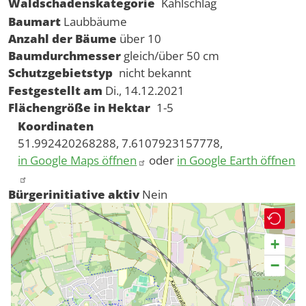
Waldschadenskategorie
Kahlschlag
Baumart
Laubbäume
Anzahl der Bäume
über 10
Baumdurchmesser
gleich/über 50 cm
Schutzgebietstyp
nicht bekannt
Festgestellt am
Di., 14.12.2021
Flächengröße in Hektar
1-5
Koordinaten
51.992420268288, 7.6107923157778,
in Google Maps öffnen
oder
in Google Earth öffnen
Bürgerinitiative aktiv
Nein
+
−