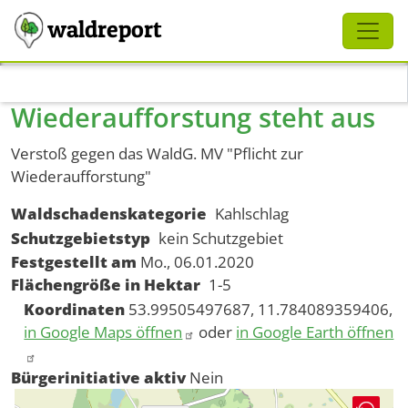
Schliessen
waldreport
Direkt zum Inhalt
Wiederaufforstung steht aus
Verstoß gegen das WaldG. MV "Pflicht zur
Wiederaufforstung"
Waldschadenskategorie
Kahlschlag
Schutzgebietstyp
kein Schutzgebiet
Festgestellt am
Mo., 06.01.2020
Flächengröße in Hektar
1-5
Koordinaten
53.99505497687, 11.784089359406,
in Google Maps öffnen
oder
in Google Earth öffnen
Bürgerinitiative aktiv
Nein