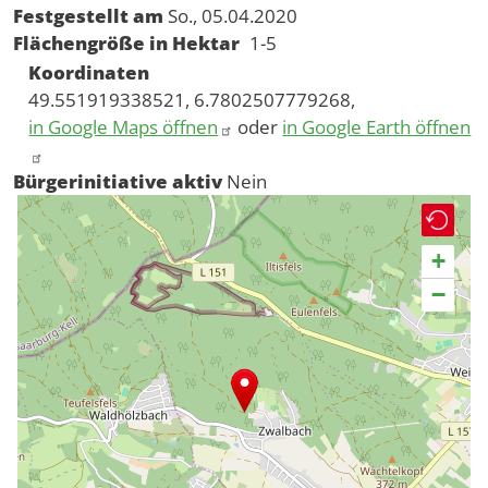
Festgestellt am
So., 05.04.2020
Flächengröße in Hektar
1-5
Koordinaten
49.551919338521, 6.7802507779268,
in Google Maps öffnen
oder
in Google Earth öffnen
Bürgerinitiative aktiv
Nein
+
−