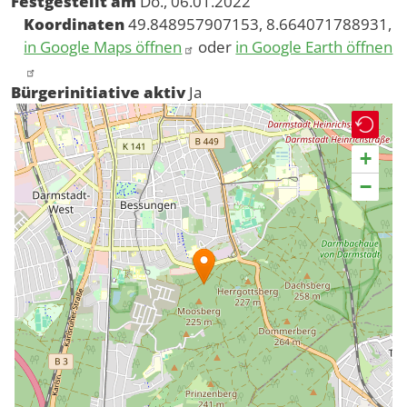
Festgestellt am
Do., 06.01.2022
Koordinaten
49.848957907153, 8.664071788931,
in Google Maps öffnen
oder
in Google Earth öffnen
Bürgerinitiative aktiv
Ja
+
−