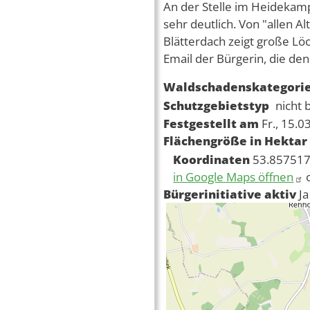
An der Stelle im Heidekamp
sehr deutlich. Von "allen A
Blätterdach zeigt große Lö
Email der Bürgerin, die de
Waldschadenskategori
Schutzgebietstyp
nicht 
Festgestellt am
Fr., 15.0
Flächengröße in Hektar
Koordinaten
53.857517
in Google Maps öffnen
Bürgerinitiative aktiv
Ja