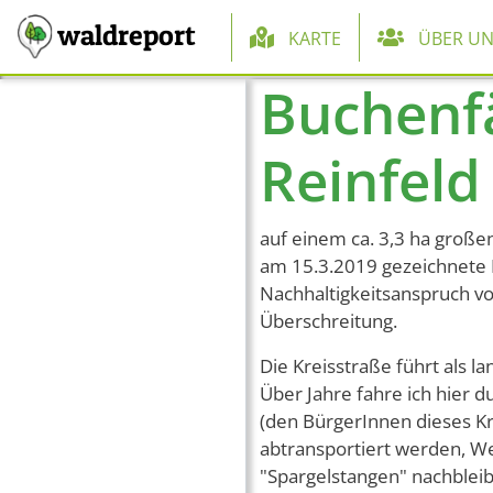
Hauptnaviga
waldreport
KARTE
ÜBER UN
Buchenf
Direkt zum Inhalt
Reinfeld
auf einem ca. 3,3 ha große
am 15.3.2019 gezeichnete
Nachhaltigkeitsanspruch vo
Überschreitung.
Die Kreisstraße führt als l
Über Jahre fahre ich hier 
(den BürgerInnen dieses K
abtransportiert werden, W
"Spargelstangen" nachblei