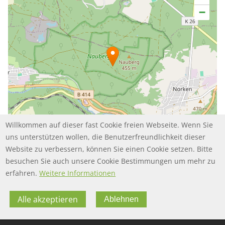
−
Willkommen auf dieser fast Cookie freien Webseite. Wenn Sie
uns unterstützen wollen, die Benutzerfreundlichkeit dieser
Website zu verbessern, können Sie einen Cookie setzen. Bitte
besuchen Sie auch unsere Cookie Bestimmungen um mehr zu
Leaflet | ©
contributors
OpenStreetMap
erfahren.
Weitere Informationen
Alle akzeptieren
Ablehnen
FOOTER MENU
FOOTER-DATENSCHUTZ
FAQ
Datenschutz
FOOTER-IMPRESSUM
Impressum