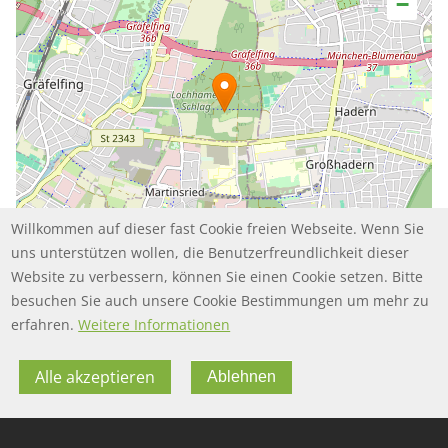
−
Willkommen auf dieser fast Cookie freien Webseite. Wenn Sie
uns unterstützen wollen, die Benutzerfreundlichkeit dieser
Website zu verbessern, können Sie einen Cookie setzen. Bitte
besuchen Sie auch unsere Cookie Bestimmungen um mehr zu
Leaflet | ©
contributors
OpenStreetMap
erfahren.
Weitere Informationen
Alle akzeptieren
Ablehnen
FOOTER MENU
FOOTER-DATENSCHUTZ
FAQ
Datenschutz
FOOTER-IMPRESSUM
Impressum
Twitter
FOOTER-NUTZUNGSBEDINGUNGEN
Nutzungsbedingungen