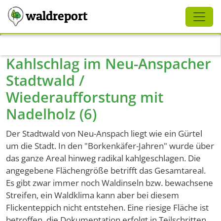
Schliessen
waldreport
Direkt zum Inhalt
Kahlschlag im Neu-Anspacher
Stadtwald /
Wiederaufforstung mit
Nadelholz (6)
Der Stadtwald von Neu-Anspach liegt wie ein Gürtel
um die Stadt. In den "Borkenkäfer-Jahren" wurde über
das ganze Areal hinweg radikal kahlgeschlagen. Die
angegebene Flächengröße betrifft das Gesamtareal.
Es gibt zwar immer noch Waldinseln bzw. bewachsene
Streifen, ein Waldklima kann aber bei diesem
Flickenteppich nicht entstehen. Eine riesige Fläche ist
betroffen, die Dokumentation erfolgt in Teilschritten,