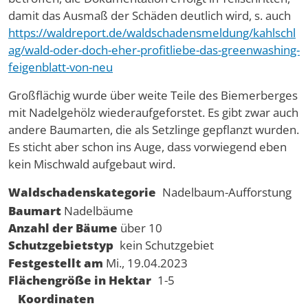
damit das Ausmaß der Schäden deutlich wird, s. auch
https://waldreport.de/waldschadensmeldung/kahlschl
ag/wald-oder-doch-eher-profitliebe-das-greenwashing-
feigenblatt-von-neu
Großflächig wurde über weite Teile des Biemerberges
mit Nadelgehölz wiederaufgeforstet. Es gibt zwar auch
andere Baumarten, die als Setzlinge gepflanzt wurden.
Es sticht aber schon ins Auge, dass vorwiegend eben
kein Mischwald aufgebaut wird.
Waldschadenskategorie
Nadelbaum-Aufforstung
Baumart
Nadelbäume
Anzahl der Bäume
über 10
Schutzgebietstyp
kein Schutzgebiet
Festgestellt am
Mi., 19.04.2023
Flächengröße in Hektar
1-5
Koordinaten