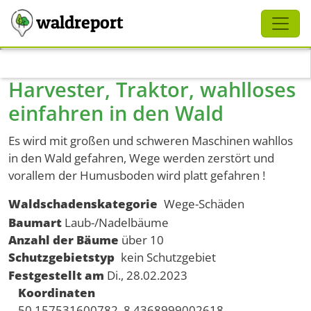
Schliessen
waldreport
Direkt zum Inhalt
Harvester, Traktor, wahlloses
einfahren in den Wald
Es wird mit großen und schweren Maschinen wahllos
in den Wald gefahren, Wege werden zerstört und
vorallem der Humusboden wird platt gefahren !
Waldschadenskategorie
Wege-Schäden
Baumart
Laub-/Nadelbäume
Anzahl der Bäume
über 10
Schutzgebietstyp
kein Schutzgebiet
Festgestellt am
Di., 28.02.2023
Koordinaten
50.157531600782, 8.4368999002618,